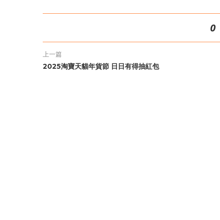
0
上一篇
2025淘寶天貓年貨節 日日有得抽紅包