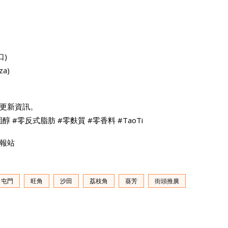
口)
a)
更新資訊。
 #零反式脂肪 #零麩質 #零香料 #TaoTi
情報站
屯門
旺角
沙田
荔枝角
葵芳
街頭推廣