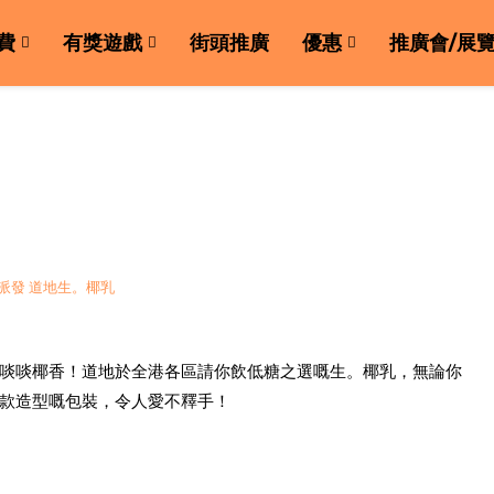
費
有獎遊戲
街頭推廣
優惠
推廣會/展
啖啖椰香！道地於全港各區請你飲低糖之選嘅生。椰乳，無論你
款造型嘅包裝，令人愛不釋手！