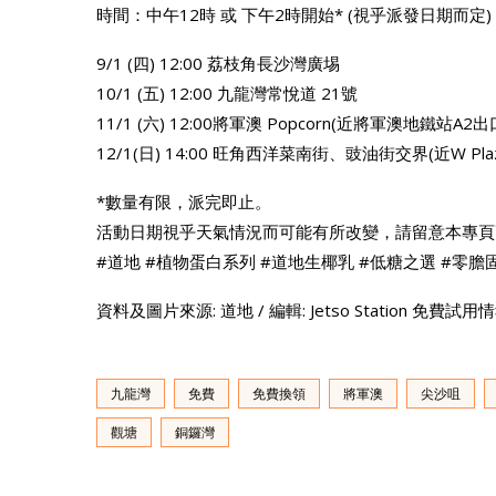
時間：中午12時 或 下午2時開始* (視乎派發日期而定)
9/1 (四) 12:00 荔枝角長沙灣廣埸
10/1 (五) 12:00 九龍灣常悅道 21號
11/1 (六) 12:00將軍澳 Popcorn(近將軍澳地鐵站A2出
12/1(日) 14:00 旺角西洋菜南街、豉油街交界(近W Plaz
*數量有限，派完即止。
活動日期視乎天氣情況而可能有所改變，請留意本專頁
#道地 #植物蛋白系列 #道地生椰乳 #低糖之選 #零膽固醇
資料及圖片來源: 道地 / 編輯: Jetso Station 免費試用
九龍灣
免費
免費換領
將軍澳
尖沙咀
觀塘
銅鑼灣