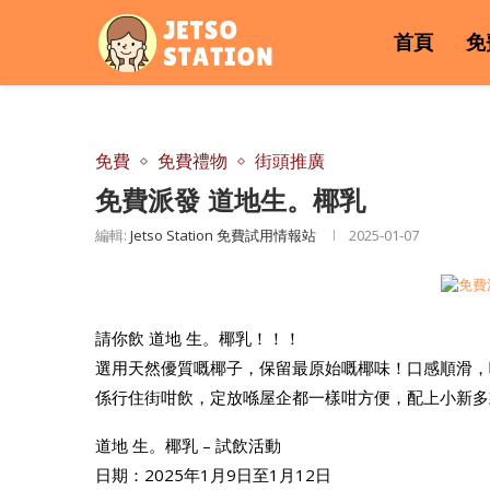
首頁
免
免費
免費禮物
街頭推廣
免費派發 道地生。椰乳
編輯:
Jetso Station 免費試用情報站
2025-01-07
請你飲 道地 生。椰乳！！！
選用天然優質嘅椰子，保留最原始嘅椰味！口感順滑，
係行住街咁飲，定放喺屋企都一樣咁方便，配上小新多
道地 生。椰乳 – 試飲活動
日期：2025年1月9日至1月12日