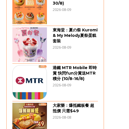
30/8)
2026-08-09
東海堂：夏の祭 Kuromi
& My Melody夏祭蛋糕
套裝
2026-08-09
港鐵 MTR Mobile 即時
賞 快閃fun分賞送MTR
積分 (10/8-16/8)
2026-08-09
大家樂：爆抵鐵板餐 超
抵價 只需$49
2026-08-08