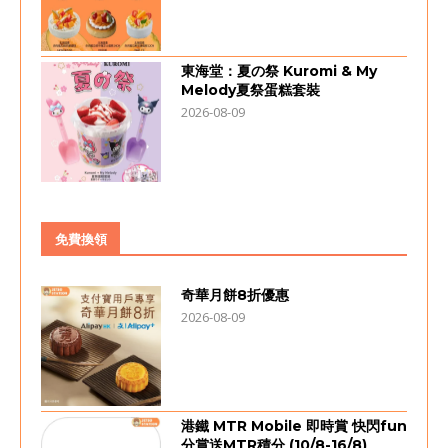
東海堂：夏の祭 Kuromi & My
Melody夏祭蛋糕套裝
2026-08-09
免費換領
奇華月餅8折優惠
2026-08-09
港鐵 MTR Mobile 即時賞 快閃fun
分賞送MTR積分 (10/8-16/8)