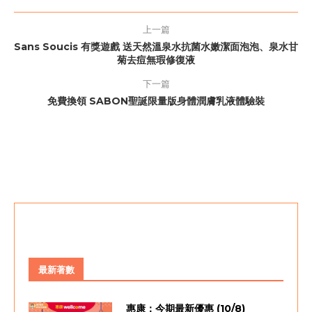
上一篇
Sans Soucis 有獎遊戲 送天然溫泉水抗菌水嫩潔面泡泡、泉水甘
菊去痘無瑕修復液
下一篇
免費換領 SABON聖誕限量版身體潤膚乳液體驗裝
最新著數
惠康：今期最新優惠 (10/8)