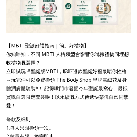
【MBTI 聖誕好禮指南｜簡。好禮物】
你知唔知，不同 MBTI 人格類型會影響你哋揀禮物同埋想
收禮物嘅選擇？
立即試玩 #聖誕版MBTI，睇吓邊款聖誕好禮最啱你性格
～玩完仲可以免費換領 The Body Shop 皇牌雪絨花及身
體潤膚體驗裝*！ 記得嚟門巿發掘今年聖誕最窩心、最抵
買嘅自選限定套裝啦！以永續嘅方式傳遞快樂俾自己同摯
愛！
條款及細則：
1.每人只限換領一次。
2.數量有限，換完即止。