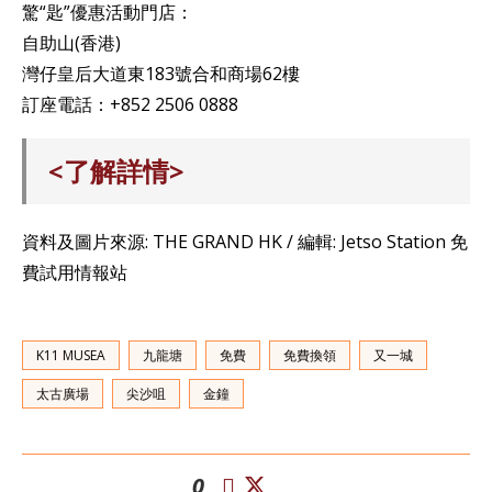
驚“匙”優惠活動門店：
自助山(香港)
灣仔皇后大道東183號合和商場62樓
訂座電話：+852 2506 0888
<了解詳情>
資料及圖片來源: THE GRAND HK / 編輯: Jetso Station 免
費試用情報站
K11 MUSEA
九龍塘
免費
免費換領
又一城
太古廣場
尖沙咀
金鐘
0