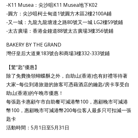
-K11 Musea：尖沙咀K11 Musea地下K02
-圓方：尖沙咀柯士甸道1號圓方木區2樓2100A鋪
-又一城：九龍九龍塘達之路80號又一城 LG2樓59號鋪
-太古廣場：香港金鐘道88號太古廣場3樓356號鋪
BAKERY BY THE GRAND
灣仔皇后大道東183號合和商場3樓332-333號鋪
【驚“匙”優惠】
除了免費換領蝴蝶酥之外，自助山(香港)也有好禮等待著
大家~每位到港旅遊的旅客可憑藉酒店的鑰匙/房卡享受自
助山(香港)的午晚市優惠！
每張匙卡惠顧午市自助餐可減港幣100，惠顧晚市可減港
幣100，惠顧晚市可減港幣200每位客人最多只可扣減一張
匙卡
活動時間：5月1日至5月31日