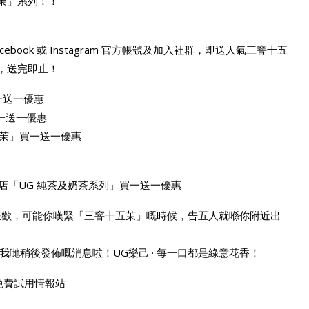
五茉」系列！！
TEA Facebook 或 Instagram 官方帳號及加入社群，即送人氣三窨十五
得，送完即止！
一送一優惠
買一送一優惠
五茉」買一送一優惠
田店「UG 純茶及奶茶系列」買一送一優惠
狂歡，可能你嘆緊「三窨十五茉」嘅時候，告五人就喺你附近出
哋稍後發佈嘅消息啦！UG樂己 · 每一口都是綠意花香！
on 免費試用情報站