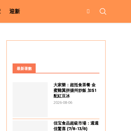
覽
迎新
最新著數
大家樂：超抵食茶餐 金
蜜雞翼拼揚州炒飯 加$1
配紅豆冰
2026-08-06
佳宝食品超級市場：週週
佳驚喜 (7/8-13/8)