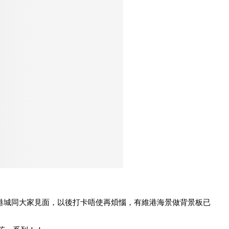
海港城同大家見面，以後打卡唔使再煩惱，有維港海景做背景板已