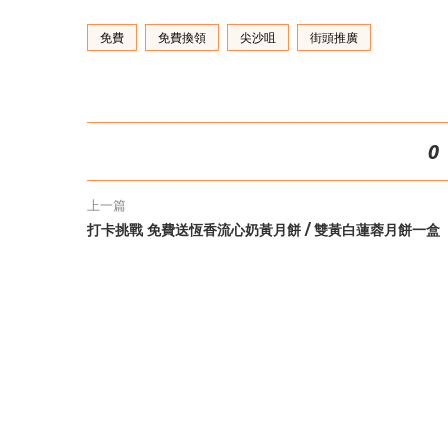
免費
免費換領
尖沙咀
街頭推廣
0
上一篇
打卡挑戰 免費送恆香流心奶黃月餅 / 雙黃白蓮蓉月餅一盒