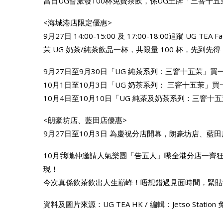
當日UG會派發100杯免費茶飲，係UG王牌「三窨十
<海城港店限定優惠>
9月27日 14:00-15:00 及 17:00-18:00追蹤 UG 
茉 UG 奶茶/純茶飲品一杯，共限量 100 杯，先到先
9月27日至9月30日「UG 純茶系列：三窨十五茉」買
10月1日至10月3日「UG 奶茶系列： 三窨十五茉」
10月4日至10月10日「UG 純茶及奶茶系列：三窨十
<朗豪坊店、藍田店優惠>
9月27日至10月3日 為慶祝分店開幕，朗豪坊店、藍
10月我哋仲邀請人氣樂團「告五人」嚟全港分店一齊
現！
今次真係飲茶飲出人生巔峰！唔想錯過見面時間，緊貼我
資料及圖片來源：UG TEA HK / 編輯：Jetso Stati