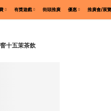
費
有獎遊戲
街頭推廣
優惠
推廣會/展
杯三窨十五茉茶飲