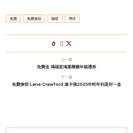
免費
免費換領
咖啡
灣仔
0
上一篇
免費送 鴻福堂鴻運椰糖年糕禮券
下一篇
免費換領 Lane Crawford 連卡佛2025年蛇年利是封一盒