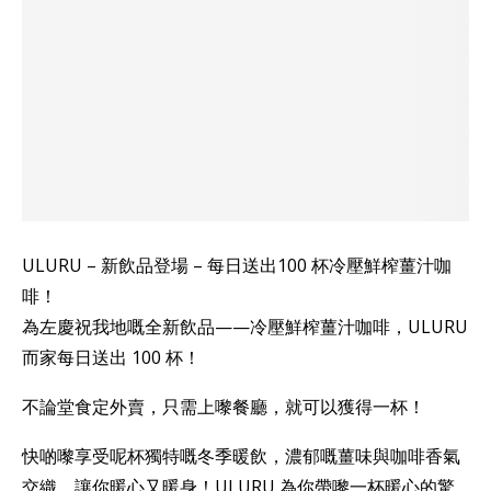
ULURU – 新飲品登場 – 每日送出100 杯冷壓鮮榨薑汁咖
啡！
為左慶祝我地嘅全新飲品——冷壓鮮榨薑汁咖啡，ULURU
而家每日送出 100 杯！
不論堂食定外賣，只需上嚟餐廳，就可以獲得一杯！
快啲嚟享受呢杯獨特嘅冬季暖飲，濃郁嘅薑味與咖啡香氣
交織，讓你暖心又暖身！ULURU 為你帶嚟一杯暖心的驚