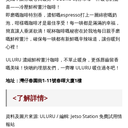
喜——冷壓鮮榨薑汁咖啡！
即磨嘅咖啡特別香，濃郁嘅espresso打上一層綿密嘅奶
泡，咁樣嘅咖啡才是最佳享受！每一啖都是滿滿的幸福，
簡直讓人垂涎欲滴！呢杯咖啡嘅秘密在於我地每日親手磨
嘅鮮榨薑汁，確保每一啖都有新鮮嘅辛辣味道，讓你暖到
心裡！
ULURU 濃縮鮮榨薑汁咖啡，不單止暖身，更係唇齒留香
嘅美味！快啲約埋朋友們，一齊嚟 ULURU 暖住過冬吧！
地址：灣仔春園街1-11號春暉大廈1樓
<了解詳情>
資料及圖片來源: ULURU / 編輯: Jetso Station 免費試用情
報站