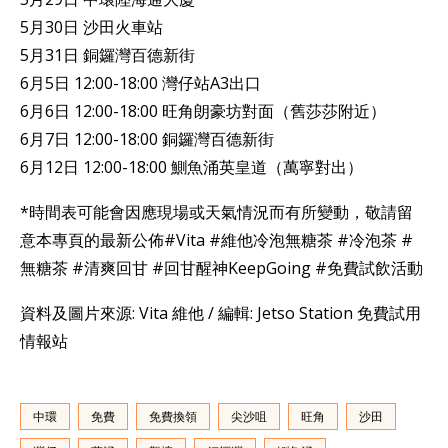
5月30日 沙田火車站
5月31日 銅鑼灣百德新街
6月5日 12:00-18:00 灣仔站A3出口
6月6日 12:00-18:00 旺角朗豪坊對面（舊莎莎附近）
6月7日 12:00-18:00 銅鑼灣百德新街
6月12日 12:00-18:00 鰂魚涌英皇道（萬寧對出）
*時間表可能會因應現場或天氣情況而有所變動，敬請留
意本專頁的最新公佈 #Vita #維他冷泡無糖茶 #冷泡茶 #
無糖茶 #清爽回甘 #回甘醒神KeepGoing #免費試飲活動
資料及圖片來源: Vita 維他 / 編輯: Jetso Station 免費試用
情報站
中環
免費
免費換領
尖沙咀
旺角
沙田