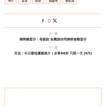
灣仔
葵涌
觀塘
銅鑼灣
鰂魚涌
1
上一篇
媽咪雞蛋仔：母親節 免費請你同媽咪食雞蛋仔
下一篇
百佳：今日最抵優惠推介｜全單88折 只限一天 (9/5)