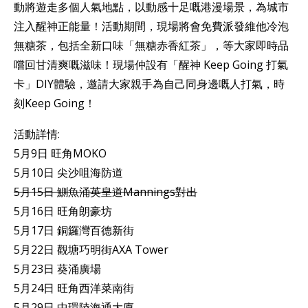
動將遊走多個人氣地點，以動感十足嘅港漫場景，為城市
注入醒神正能量！活動期間，現場將會免費派發維他冷泡
無糖茶，包括全新口味「無糖赤香紅茶」，等大家即時品
嚐回甘清爽嘅滋味！現場仲設有「醒神 Keep Going 打氣
卡」DIY體驗，邀請大家親手為自己同身邊嘅人打氣，時
刻Keep Going！
活動詳情:
5月9日 旺角MOKO
5月10日 尖沙咀海防道
5月15日 鰂魚涌英皇道Mannings對出
5月16日 旺角朗豪坊
5月17日 銅鑼灣百德新街
5月22日 觀塘巧明街AXA Tower
5月23日 葵涌廣場
5月24日 旺角西洋菜南街
5月29日 中環陸海通大廈