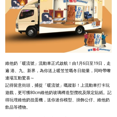
維他奶「暖流號」流動車正式啟航！由1月6日至19日，走
遍 港、九、新界，為你送上暖笠笠嘅冬日能量，同時帶嚟
連場互動驚喜～
記得留意街頭，捕捉「暖流號」嘅蹤影！上流動車打卡玩
遊戲，更可獲80cm維他奶玻璃樽造型攬枕及限定貼紙。記
得玩埋維他奶扭蛋機，送你迷你模型、掛飾公仔、維他奶
飲品等禮物。