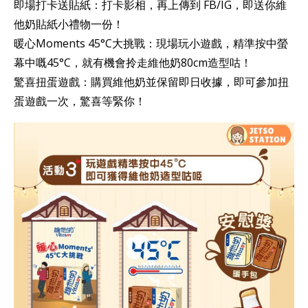
即場打卡送貼紙：打卡影相，再上傳到 FB/IG，即送你維
他奶貼紙小禮物一份！
暖心Moments 45°C大挑戰：現場玩小遊戲，精準按中螢
幕中嘅45°C，就有機會拎走維他奶80cm造型咕！
驚喜扭蛋遊戲：購買維他奶並保留即日收據，即可參加扭
蛋遊戲一次，驚喜等緊你！