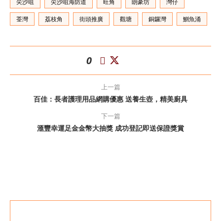
尖沙咀
尖沙咀海防道
旺角
朗豪坊
灣仔
荃灣
荔枝角
街頭推廣
觀塘
銅鑼灣
鰂魚涌
0
上一篇
百佳：長者護理用品網購優惠 送養生壺，精美廚具
下一篇
滙豐幸運足金金幣大抽獎 成功登記即送保證獎賞