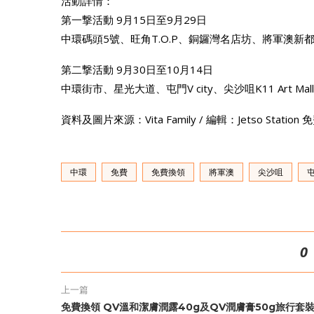
活動詳情：
第一撃活動 9月15日至9月29日
中環碼頭5號、旺角T.O.P、銅鑼灣名店坊、將軍澳新
第二撃活動 9月30日至10月14日
中環街市、星光大道、屯門V city、尖沙咀K11 Art Mall、
資料及圖片來源：Vita Family / 編輯：Jetso Stati
中環
免費
免費換領
將軍澳
尖沙咀
0
上一篇
免費換領 QV溫和潔膚潤露40g及QV潤膚膏50g旅行套