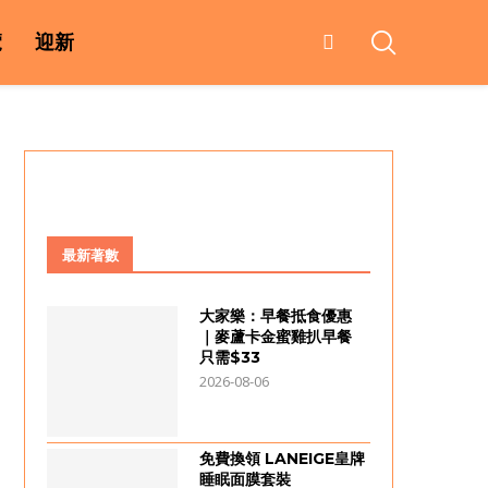
覽
迎新
最新著數
大家樂：早餐抵食優惠
｜麥蘆卡金蜜雞扒早餐
只需$33
2026-08-06
免費換領 LANEIGE皇牌
睡眠面膜套裝