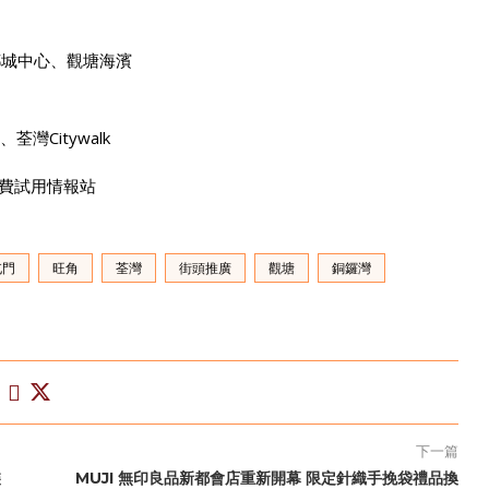
都城中心、觀塘海濱
荃灣Citywalk
on 免費試用情報站
屯門
旺角
荃灣
街頭推廣
觀塘
銅鑼灣
下一篇
裝
MUJI 無印良品新都會店重新開幕 限定針織手挽袋禮品換