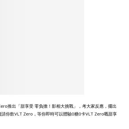
T Zero推出「甜享受 零負擔！影相大挑戰」，考大家反應，擺出
你飲VLT Zero，等你即時可以體驗0糖0卡VLT Zero嘅甜享