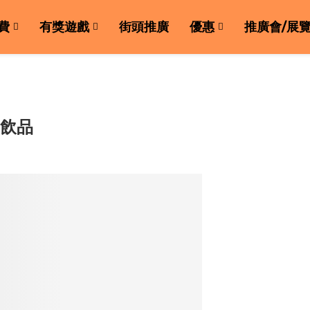
費
有獎遊戲
街頭推廣
優惠
推廣會/展
o飲品