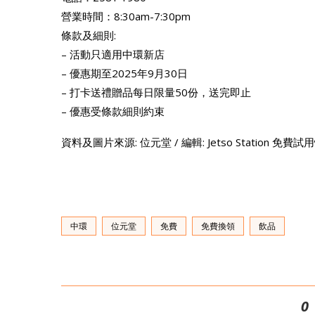
營業時間：8:30am-7:30pm
條款及細則:
– 活動只適用中環新店
– 優惠期至2025年9月30日
– 打卡送禮贈品每日限量50份，送完即止
– 優惠受條款細則約束
資料及圖片來源: 位元堂 / 編輯: Jetso Station 免費
中環
位元堂
免費
免費換領
飲品
0