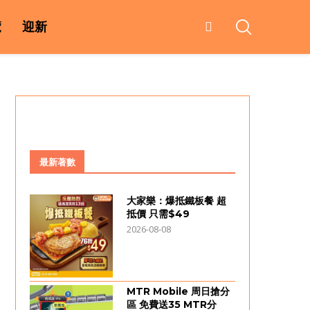
覽
迎新
最新著數
大家樂：爆抵鐵板餐 超
抵價 只需$49
2026-08-08
MTR Mobile 周日搶分
區 免費送35 MTR分