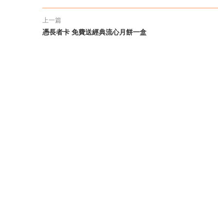
上一篇
憑長者卡 免費送經典流心月餅一盒