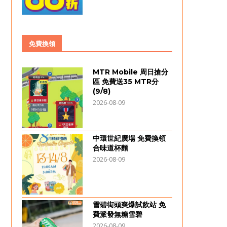
免費換領
MTR Mobile 周日搶分
區 免費送35 MTR分
(9/8)
2026-08-09
中環世紀廣場 免費換領
合味道杯麵
2026-08-09
雪碧街頭爽爆試飲站 免
費派發無糖雪碧
2026-08-09