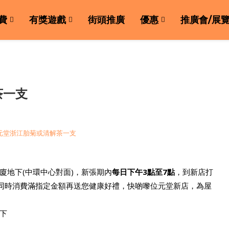
費
有獎遊戲
街頭推廣
優惠
推廣會/展
茶一支
大廈地下(中環中心對面)，新張期內
每日下午3點至7點
，到新店打
茶；同時消費滿指定金額再送您健康好禮，快啲嚟位元堂新店，為屋
地下