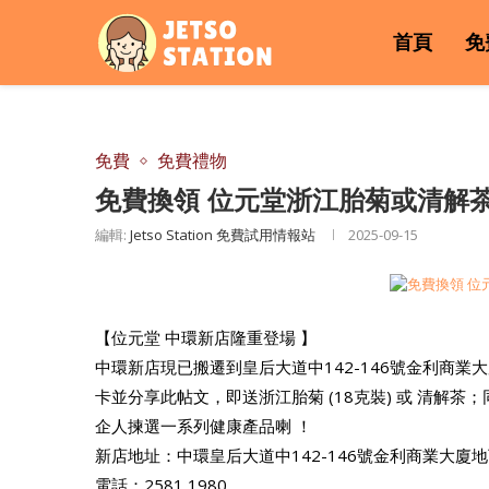
首頁
免
免費
免費禮物
免費換領 位元堂浙江胎菊或清解
編輯:
Jetso Station 免費試用情報站
2025-09-15
【位元堂 中環新店隆重登場 】
中環新店現已搬遷到皇后大道中142-146號金利商業
卡並分享此帖文，即送浙江胎菊 (18克裝) 或 清解
企人揀選一系列健康產品喇 ！
新店地址：中環皇后大道中142-146號金利商業大廈
電話：2581 1980