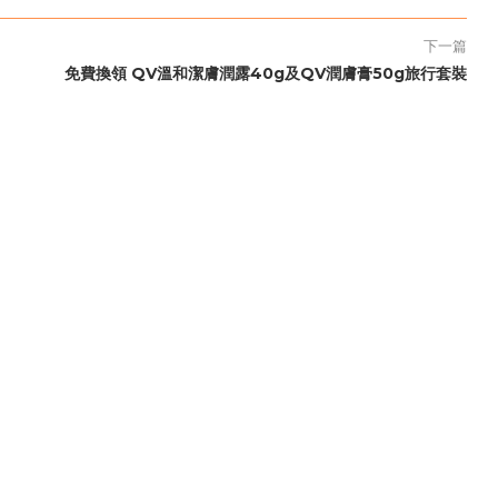
下一篇
免費換領 QV溫和潔膚潤露40g及QV潤膚膏50g旅行套裝