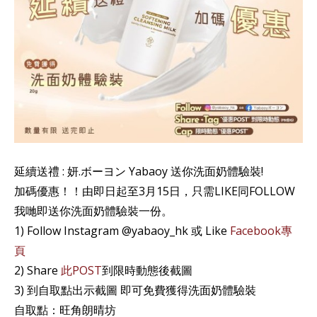
延續送禮 : 妍.ボーヨン Yabaoy 送你洗面奶體驗裝!
加碼優惠！！由即日起至3月15日，只需LIKE同FOLLOW
我哋即送你洗面奶體驗裝一份。
1) Follow Instagram @yabaoy_hk 或 Like
Facebook專
頁
2) Share
此POST
到限時動態後截圖
3) 到自取點出示截圖 即可免費獲得洗面奶體驗裝
自取點：旺角朗晴坊