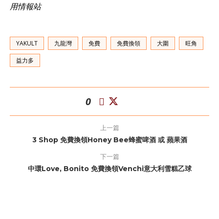
用情報站
YAKULT
九龍灣
免費
免費換領
大圍
旺角
益力多
0
上一篇
3 Shop 免費換領Honey Bee蜂蜜啤酒 或 蘋果酒
下一篇
中環Love, Bonito 免費換領Venchi意大利雪糕乙球