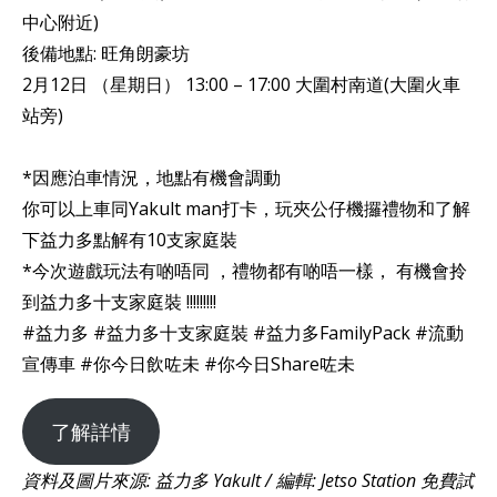
中心附近)
後備地點: 旺角朗豪坊
2月12日 （星期日） 13:00 – 17:00 大圍村南道(大圍火車
站旁)
*因應泊車情況，地點有機會調動
你可以上車同Yakult man打卡，玩夾公仔機攞禮物和了解
下益力多點解有10支家庭裝
*今次遊戲玩法有啲唔同 ，禮物都有啲唔一樣， 有機會拎
到益力多十支家庭裝 !!!!!!!!!
#益力多 #益力多十支家庭裝 #益力多FamilyPack #流動
宣傳車 #你今日飲咗未 #你今日Share咗未
了解詳情
資料及圖片來源: 益力多 Yakult
/ 編輯: Jetso Station 免費試