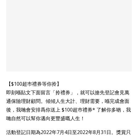
【$100超巿禮券等你拎】
即刻喺貼文下面留言「拎禮券」，就可以搶先登記會見萬
通保險理財顧問。傾傾人生大計、理財需要，喺完成會面
後，我哋會安排爲你送上 $100超巿禮券* 了解你多啲，我
哋自然可以幫你邁向更豐盛嘅人生！
活動登記日期為2022年7月4日至2022年8月31日。獎賞只