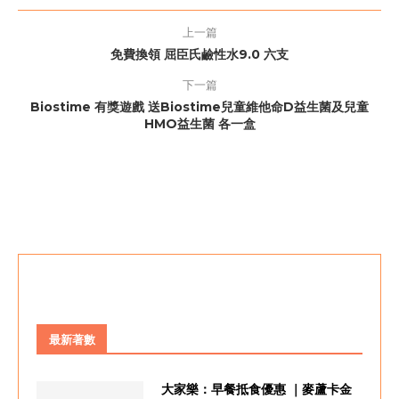
上一篇
免費換領 屈臣氏鹼性水9.0 六支
下一篇
Biostime 有獎遊戲 送Biostime兒童維他命D益生菌及兒童
HMO益生菌 各一盒
最新著數
大家樂：早餐抵食優惠 ｜麥蘆卡金