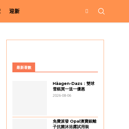
覽
迎新
最新著數
Häagen-Dazs：雙球
雪糕買一送一優惠
2026-08-06
免費派發 Opal澳寶銀離
子抗菌沐浴露試用裝