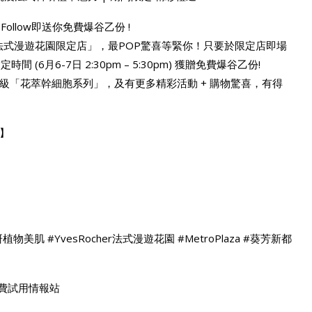
 Follow即送你免費爆谷乙份 !
her 法式漫遊花園限定店」，最POP驚喜等緊你！只要於限定店即場
可於指定時間 (6月6-7日 2:30pm – 5:30pm) 獲贈免費爆谷乙份!
級「花萃幹細胞系列」，及有更多精彩活動 + 購物驚喜，有得
！
場】
in #科研植物美肌 #YvesRocher法式漫遊花園 #MetroPlaza #葵芳新都
on 免費試用情報站