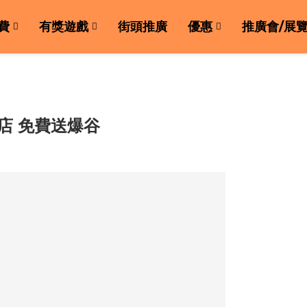
費
有獎遊戲
街頭推廣
優惠
推廣會/展
定店 免費送爆谷