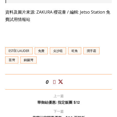
資料及圖片來源: ZAKURA 櫻花薈 / 編輯: Jetso Station 免
費試用情報站
ESTÉE LAUDER
免費
尖沙咀
旺角
潤手霜
荃灣
銅鑼灣
0
上一篇
華御結優惠: 指定飯團 $12
下一篇