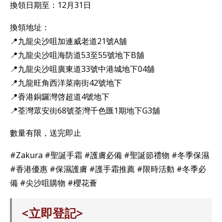
換領日期至：12月31日
換領地址：
📍九龍尖沙咀加連威老道21號A舖
📍九龍尖沙咀海防道53至55號地下B舖
📍九龍尖沙咀廣東道33號中港城地下04舖
📍九龍旺角西洋菜南街42號地下
📍香港銅鑼灣啓超道4號地下
📍荃灣眾安街68號荃灣千色匯1期地下G3舖
數量有限，送完即止
#Zakura #聖誕手霜 #護膚必備 #聖誕節禮物 #冬季保濕
#香港優惠 #保濕護膚 #護手霜推薦 #限時活動 #冬季必
備 #尖沙咀購物 #櫻花薈
<立即登記>