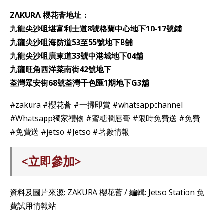
ZAKURA 櫻花薈地址：
九龍尖沙咀堪富利士道8號格蘭中心地下10-17號鋪
九龍尖沙咀海防道53至55號地下B舖
九龍尖沙咀廣東道33號中港城地下04舖
九龍旺角西洋菜南街42號地下
荃灣眾安街68號荃灣千色匯1期地下G3舖
#zakura #櫻花薈 #一掃即賞 #whatsappchannel
#Whatsapp獨家禮物 #蜜糖潤唇膏 #限時免費送 #免費
#免費送 #jetso #Jetso #著數情報
<立即參加>
資料及圖片來源: ZAKURA 櫻花薈 / 編輯: Jetso Station 免
費試用情報站