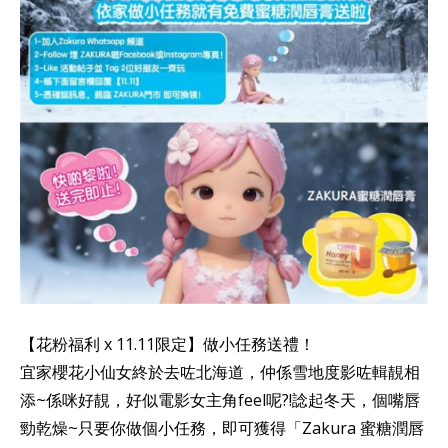
【花粉福利 x 11.11限定】做小任務送禮！
宜家櫻花小仙女終於去咗北海道，仲係雪地度影咗輯靚相
添~係咪好靚，好似電影女主角feel呢?!諗起冬天，個嘴唇
勁乾燥~只要你做個小任務，即可獲得「Zakura 蜜糖潤唇