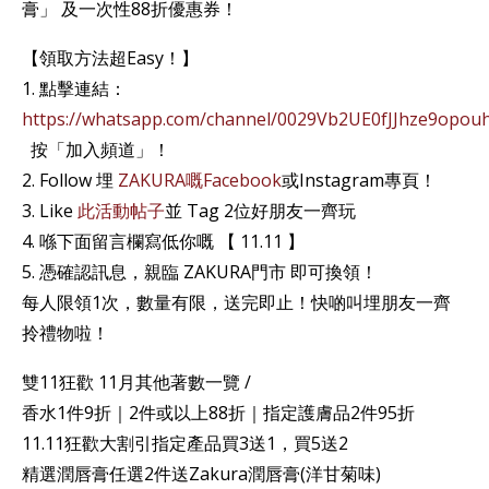
膏」 及一次性88折優惠券！
【領取方法超Easy！】
1. 點擊連結：
https://whatsapp.com/channel/0029Vb2UE0fJJhze9opou
按「加入頻道」！
2. Follow 埋
ZAKURA嘅Facebook
或Instagram專頁！
3. Like
此活動帖子
並 Tag 2位好朋友一齊玩
4. 喺下面留言欄寫低你嘅 【 11.11 】
5. 憑確認訊息，親臨 ZAKURA門市 即可換領！
每人限領1次，數量有限，送完即止！快啲叫埋朋友一齊
拎禮物啦！
雙11狂歡 11月其他著數一覽 /
香水1件9折｜2件或以上88折｜指定護膚品2件95折
11.11狂歡大割引指定產品買3送1，買5送2
精選潤唇膏任選2件送Zakura潤唇膏(洋甘菊味)