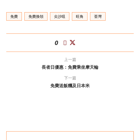
免費
免費換領
尖沙咀
旺角
荃灣
0
上一篇
長者日優惠：免費乘坐摩天輪
下一篇
免費送飯糰及日本米