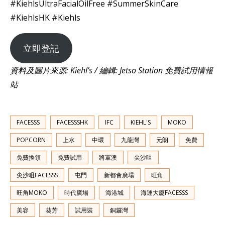
#KiehlsUltraFacialOilFree #SummerSkinCare
#KiehlsHK #Kiehls
立即登記
資料及圖片來源: Kiehl’s / 編輯: Jetso Station 免費試用情報
站
FACESSS
FACESSSHK
IFC
KIEHL'S
MOKO
POPCORN
上水
中環
九龍灣
元朗
免費
免費換領
免費試用
將軍澳
尖沙咀
尖沙咀FACESSS
屯門
新都會廣場
旺角
旺角MOKO
時代廣場
海港城
海運大廈FACESSS
美容
葵芳
試用裝
銅鑼灣