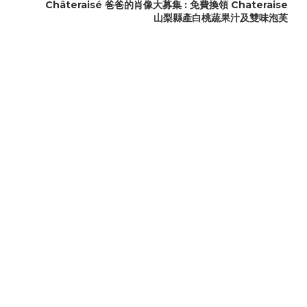
Châteraisé 爸爸的肖像大募集 : 免費換領 Chateraise
山梨縣產白桃蔬果汁及雙味泡芙