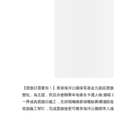
【賣旗日需要你！】香港海洋公園保育基金九龍區賣旗
變化」為主題，而且亦會聯乘本地著名卡通人物 癲噹 D
一齊成為賣旗日義工，支持我哋喺香港嘅鯨豚擱淺跟進
答謝義工幫忙，完成賣旗後更可獲享海洋公園標準入場