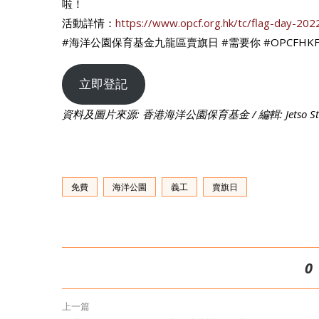
啦！
活動詳情：
https://www.opcf.org.hk/tc/flag-day-202
#海洋公園保育基金九龍區賣旗日 #需要你 #OPCFHKFlag
立即登記
資料及圖片來源: 香港海洋公園保育基金 / 編輯: Jetso S
免費
海洋公園
義工
賣旗日
0
上一篇