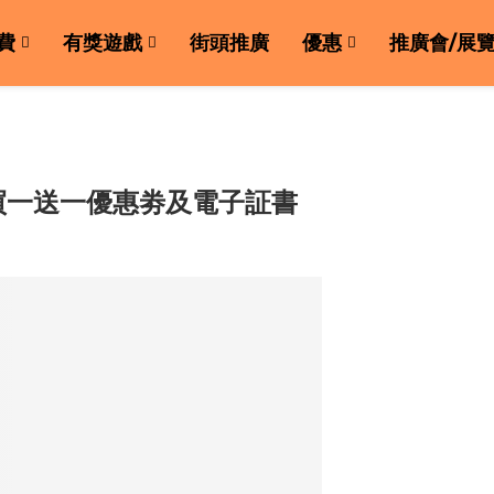
費
有獎遊戲
街頭推廣
優惠
推廣會/展
買一送一優惠劵及電子証書