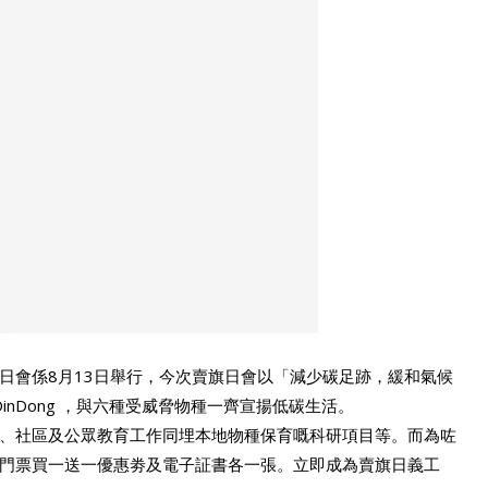
日會係8月13日舉行，今次賣旗日會以「減少碳足跡，緩和氣候
inDong ，與六種受威脅物種一齊宣揚低碳生活。
、社區及公眾教育工作同埋本地物種保育嘅科研項目等。而為咗
門票買一送一優惠劵及電子証書各一張。立即成為賣旗日義工