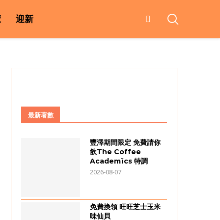
覽
迎新
最新著數
豐澤期間限定 免費請你
飲The Coffee
Academïcs 特調
2026-08-07
免費換領 旺旺芝士玉米
味仙貝