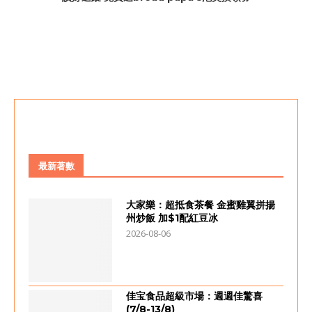
最新著數
大家樂：超抵食茶餐 金蜜雞翼拼揚
州炒飯 加$1配紅豆冰
2026-08-06
佳宝食品超級市場：週週佳驚喜
(7/8-13/8)