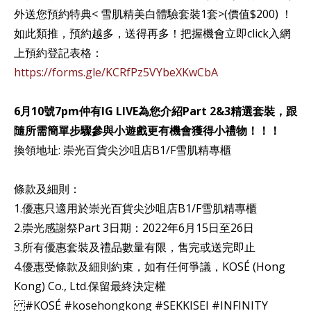
外送您預約特典< 雪肌精美白體驗套裝1套>(價值$200) ！
如此類推，預約越多，送得再多！把握機會立即click入網
上預約登記表格：
https://forms.gle/KCRfPz5VYbeXKwCbA
6月10號7pm仲有IG LIVE為您介紹Part 2&3精選套裝，跟
隨所需簡單步驟參與小遊戲更有機會獲得小禮物！！！
換領地址: 崇光百貨尖沙咀店B1/F雪肌精專櫃
條款及細則：
1.優惠只適用於崇光百貨尖沙咀店B1/F雪肌精專櫃
2.崇光感謝祭Part 3日期：2022年6月15日至26日
3.所有優惠套裝及禮品數量有限，售完或送完即止
4.優惠受條款及細則約束，如有任何爭議，KOSÉ (Hong
Kong) Co., Ltd.保留最終決定權
#KOSÉ #kosehongkong #SEKKISEI #INFINITY