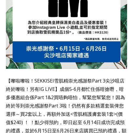
【嚟啦嚟啦！SEKKISEI雪肌精崇光感謝祭Part 3尖沙咀店
終於嚟啦！另有IG LIVE】成個5-6月都忙住係咁搶嘢，咁
多優惠組合係Part 1&2買唔夠唔怕，幫緊您幫緊您！因為
終於等到崇光感謝祭Part 3啦！仍然有多款精選套裝俾您
選擇～買2套以上，再額外加送<雪肌精護膚套裝1套>(價
值$240) ！ ！點少得預約，即日起至 6月14日成功完成預
約禮遇，並於6月15日至6月26日來店購買已預約禮遇，額