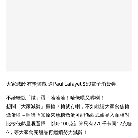
大家減齡 有獎遊戲 送Paul Lafayet $50電子消費券
不給糖就「燉」蛋！哈哈哈！哈佬喂又嚟喇！
想問「大家減齡」攞糖？糖就冇喇，不如就請大家食焦糖
燉蛋啦～唔講唔知原來焦糖燉蛋可能係西式甜品入面相對
比較低熱量嘅選擇，以每100克計算只有270千卡同12克糖
^，等大家食完甜品再繼續努力減齡！