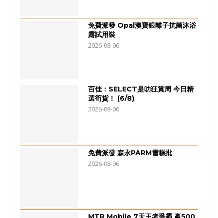
免費派發 Opal澳寶銀離子抗菌沐浴
露試用裝
2026-08-06
百佳：SELECT是叻狂賞周 今日精
選筍貨！ (6/8)
2026-08-06
免費派發 森永PARM雪糕批
2026-08-06
MTR Mobile 7天王者爭霸 嬴500