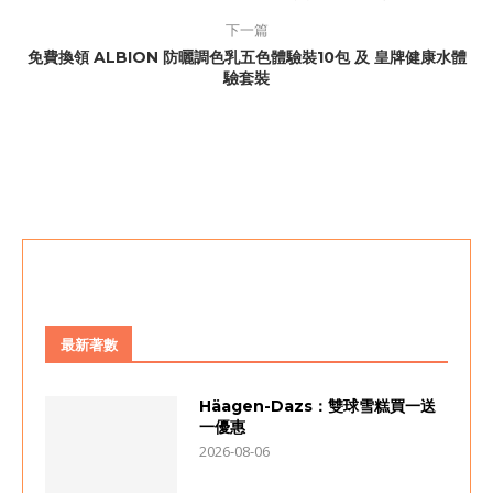
下一篇
免費換領 ALBION 防曬調色乳五色體驗裝10包 及 皇牌健康水體
驗套裝
最新著數
Häagen-Dazs：雙球雪糕買一送
一優惠
2026-08-06