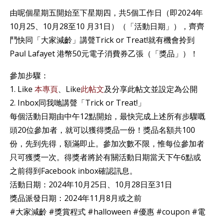
由呢個星期五開始至下星期四，共5個工作日（即2024年
10月25、10月28至10 月31日）（「活動日期」），齊齊
鬥快同「大家減齡」講聲Trick or Treat!就有機會拎到
Paul Lafayet 港幣50元電子消費券乙張（「獎品」）！
參加步驟：
1. Like
本專頁
、Like
此帖文
及分享此帖文並設定為公開
2. Inbox同我哋講聲「Trick or Treat!」
每個活動日期由中午12點開始，最快完成上述所有步驟嘅
頭20位參加者，就可以獲得獎品一份！獎品名額共100
份，先到先得，額滿即止。參加次數不限，惟每位參加者
只可獲獎一次。得獎者將於有關活動日期當天下午6點或
之前得到Facebook inbox確認訊息。
活動日期：2024年10月25日、10月28日至31日
獎品派發日期：2024年11月8月或之前
#大家減齡 #獎賞程式 #halloween #優惠 #coupon #電