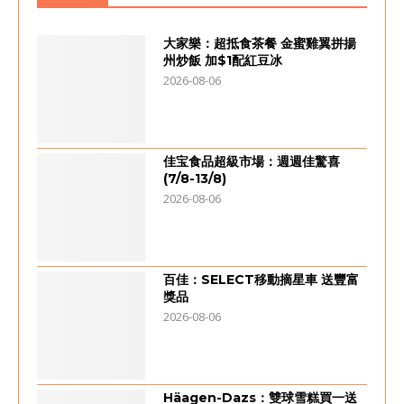
大家樂：超抵食茶餐 金蜜雞翼拼揚
州炒飯 加$1配紅豆冰
2026-08-06
佳宝食品超級市場：週週佳驚喜
(7/8-13/8)
2026-08-06
百佳：SELECT移動摘星車 送豐富
獎品
2026-08-06
Häagen-Dazs：雙球雪糕買一送