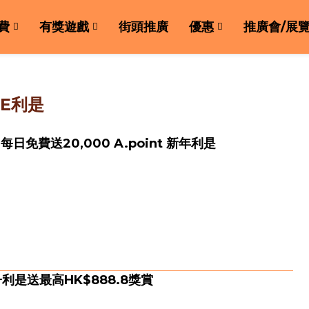
費
有獎遊戲
街頭推廣
優惠
推廣會/展
E利是
 每日免費送20,000 A.point 新年利是
利是送最高HK$888.8獎賞