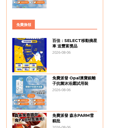
免費換領
百佳：SELECT移動摘星
車 送豐富獎品
2026-08-06
免費派發 Opal澳寶銀離
子抗菌沐浴露試用裝
2026-08-06
免費派發 森永PARM雪
糕批
2026-08-06