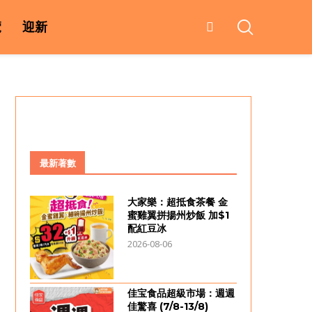
覽
迎新
最新著數
大家樂：超抵食茶餐 金
蜜雞翼拼揚州炒飯 加$1
配紅豆冰
2026-08-06
佳宝食品超級市場：週週
佳驚喜 (7/8-13/8)