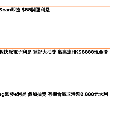
Scan即搶 $88開運利是
App轉數快派電子利是 登記大抽獎 贏高達HK$8888現金獎
nking派發e利是 參加抽獎 有機會贏取港幣8,888元大利